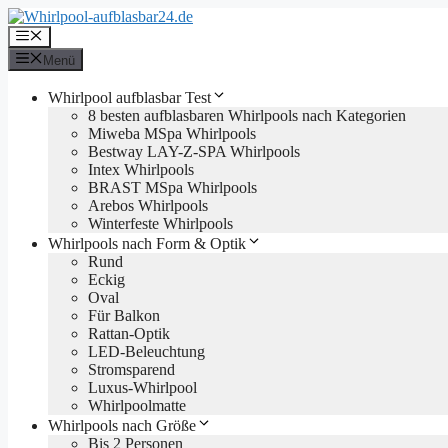
Zum
Inhalt
Menü
springen
Menü
Whirlpool aufblasbar Test
8 besten aufblasbaren Whirlpools nach Kategorien
Miweba MSpa Whirlpools
Bestway LAY-Z-SPA Whirlpools
Intex Whirlpools
BRAST MSpa Whirlpools
Arebos Whirlpools
Winterfeste Whirlpools
Whirlpools nach Form & Optik
Rund
Eckig
Oval
Für Balkon
Rattan-Optik
LED-Beleuchtung
Stromsparend
Luxus-Whirlpool
Whirlpoolmatte
Whirlpools nach Größe
Bis 2 Personen