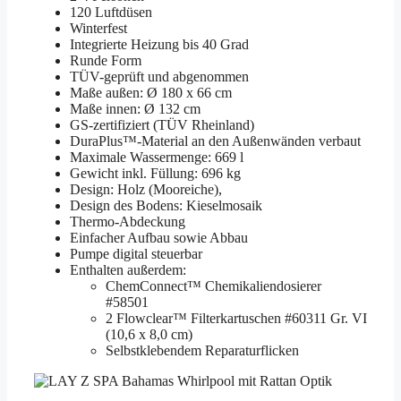
120 Luftdüsen
Winterfest
Integrierte Heizung bis 40 Grad
Runde Form
TÜV-geprüft und abgenommen
Maße außen: Ø 180 x 66 cm
Maße innen: Ø 132 cm
GS-zertifiziert (TÜV Rheinland)
DuraPlus™-Material an den Außenwänden verbaut
Maximale Wassermenge: 669 l
Gewicht inkl. Füllung: 696 kg
Design: Holz (Mooreiche),
Design des Bodens: Kieselmosaik
Thermo-Abdeckung
Einfacher Aufbau sowie Abbau
Pumpe digital steuerbar
Enthalten außerdem:
ChemConnect™ Chemikaliendosierer
#58501
2 Flowclear™ Filterkartuschen #60311 Gr. VI
(10,6 x 8,0 cm)
Selbstklebendem Reparaturflicken