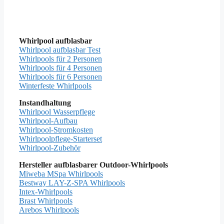
Whirlpool aufblasbar
Whirlpool aufblasbar Test
Whirlpools für 2 Personen
Whirlpools für 4 Personen
Whirlpools für 6 Personen
Winterfeste Whirlpools
Instandhaltung
Whirlpool Wasserpflege
Whirlpool-Aufbau
Whirlpool-Stromkosten
Whirlpoolpflege-Starterset
Whirlpool-Zubehör
Hersteller aufblasbarer Outdoor-Whirlpools
Miweba MSpa Whirlpools
Bestway LAY-Z-SPA Whirlpools
Intex-Whirlpools
Brast Whirlpools
Arebos Whirlpools