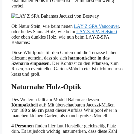
knallblauen Pools im Garten ist – zumindest ein wenig –
vorbei.
Ob Natur-Stein, wie beim neuen
LAY-Z-SPA Vancouver
,
oder helles Sauna-Holz, wie beim
LAY-Z-SPA Helsinki
–
oder eben dunkles Holz, wie nun beim LAY-Z-SPA
Bahamas:
Diese Whirlpools für den Garten und die Terrasse haben
allesamt gemein, dass sie sich
harmonischer in das
Szenario einpassen
. Der Kontrast zu den Pflanzen, zum
Rasen, zu eventuellen Garten-Möbeln etc. ist nicht mehr so
krass und groß.
Naturnahe Holz-Optik
Des Weiteren fällt am Modell Bahamas dessen
Kompaktheit
auf: Mit überschaubaren Jacuzzi-Maßen
von
180 x 66 cm
passt dieser Aufblas-Whirlpool eher in
manchen kleinen Garten, als manch großes Modell.
4 Personen
finden hier laut Hersteller gleichzeitig Platz
drin. Es ist jedoch wichtig, anzumerken, dass diese Zahl